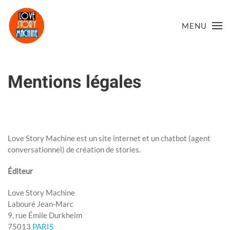
MENU
Skip to main content
Mentions légales
Rédigé par Super User le
3 Mai 2020
. Publié dans
Uncategorised
.
Love Story Machine est un site internet et un chatbot (agent
conversationnel) de création de stories.
Éditeur
Love Story Machine
Labouré Jean-Marc
9, rue Émile Durkheim
75013
PARIS