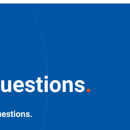
questions
.
uestions.