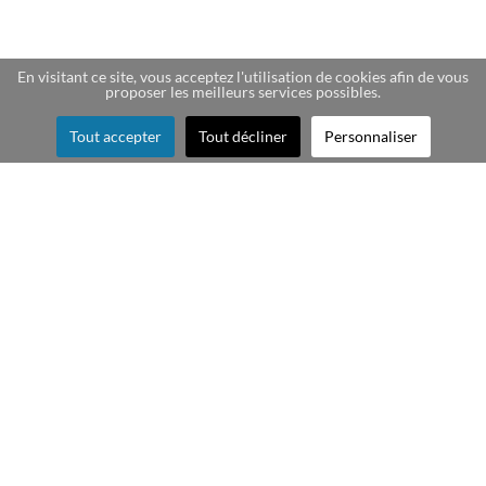
En visitant ce site, vous acceptez l'utilisation de cookies afin de vous
proposer les meilleurs services possibles.
Tout accepter
Tout décliner
Personnaliser
Création de cartes story
souvenir pour les
voyages, les week-end
découverte