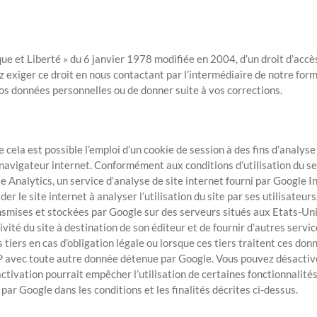
e et Liberté » du 6 janvier 1978 modifiée en 2004, d’un droit d’accès, 
exiger ce droit en nous contactant par l’intermédiaire de notre form
vos données personnelles ou de donner suite à vos corrections.
cela est possible l’emploi d’un cookie de session à des fins d’analys
 navigateur internet. Conformément aux conditions d’utilisation du se
le Analytics, un service d’analyse de site internet fourni par Google In
ider le site internet à analyser l’utilisation du site par ses utilisat
ansmises et stockées par Google sur des serveurs situés aux Etats-Uni
vité du site à destination de son éditeur et de fournir d’autres services 
tiers en cas d’obligation légale ou lorsque ces tiers traitent ces d
IP avec toute autre donnée détenue par Google. Vous pouvez désactive
tivation pourrait empêcher l’utilisation de certaines fonctionnalités d
 Google dans les conditions et les finalités décrites ci-dessus.