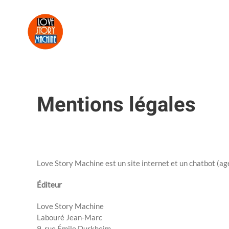
Skip to main content
Mentions légales
Rédigé par Super User le
3 Mai 2020
. Publié dans
Uncategorised
.
Love Story Machine est un site internet et un chatbot (ag
Éditeur
Love Story Machine
Labouré Jean-Marc
9, rue Émile Durkheim