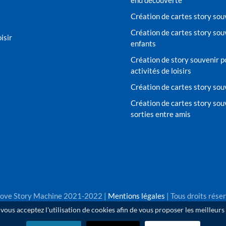
end découverte
Création de cartes story sou
Création de cartes story sou
isir
enfants
Création de story souvenir po
activités de loisirs
Création de cartes story sou
Création de cartes story souv
sorties entre amis
ove Story Machine 2021-2022 |
Mentions légales
| Tous droits rése
, vous acceptez l'utilisation de cookies afin de vous proposer les meilleurs