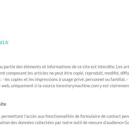
d1.fr
u partie des éléments et informations de ce site est interdite. Les a
 composant les articles ne peut être copié, reproduit, modifié, diffu
 - les copies et les impressions à usage privé, personnel ou familial, -
ites web, uniquement si la source lovestorymachine.com y est clairem
site
ermettant l’accès aux fonctionnalités de formulaire de contact pend
tion des données collectées par notre outil de mesure d’audience Goo