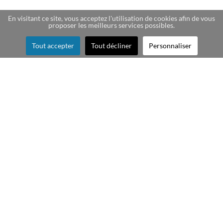
En visitant ce site, vous acceptez l'utilisation de cookies afin de vous
proposer les meilleurs services possibles.
Tout accepter
Tout décliner
Personnaliser
Création de cartes story
souvenir pour les
voyages, les week-end
découverte