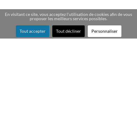
En visitant ce site, vous acceptez l'utilisation de cookies afin de vous
proposer les meilleurs services possibles.
Tout accepter
Tout décliner
Personnaliser
Création de cartes story
souvenir pour les fêtes,
anniversaires, sorties
entre amis