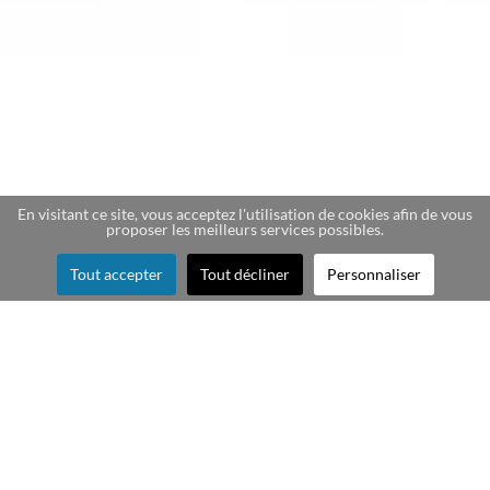
En visitant ce site, vous acceptez l'utilisation de cookies afin de vous
proposer les meilleurs services possibles.
Tout accepter
Tout décliner
Personnaliser
Création de cartes story
souvenir pour les