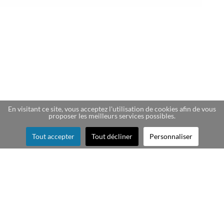
En visitant ce site, vous acceptez l'utilisation de cookies afin de vous
proposer les meilleurs services possibles.
Tout accepter
Tout décliner
Personnaliser
Création de cartes story
souvenir pour les